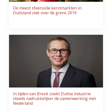
De meest sfeervolle kerstmarkten in
Duitsland vlak over de grens 2019
In tijden van Brexit zoekt Duitse industrie
steeds nadrukkelijker de samenwerking met
Nederland