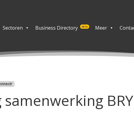
Sectoren
Business Directory
Meer
Conta
BETA
onnectr
g samenwerking BRY