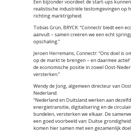
Een bijzonder voordeel: de start-ups kunn
realistische industriële testomgevingen op h
richting marktrijpheid.
Tobias Grün, BRYCK: “Connectr biedt een ec
aanvult – samen creëren we een echt spring
opschaling.”
Jeroen Herremans, Connectr: “Ons doel is om
op de markt te brengen – en daarmee actief b
de economische positie in zowel Oost-Neder
versterken.”
Wendy de Jong, algemeen directeur van Oost
Nederland:
“Nederland en Duitsland werken aan dezelfd
energietransitie, digitalisering en de circul
bundelen, versterken we elkaar. De samenw
een goed voorbeeld van: Duitse grondighe
komen hier samen met een gezamenlijk doel.