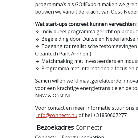
programma’s als GO4Export maken we grenso
bouwen we vanuit de kracht van Oost-Neder
Wat start-ups concreet kunnen verwachten:
🔹 Individueel programma gericht op product
🔹 Begeleiding door Duitse en Nederlandse
🔹 Toegang tot realistische testomgevinge
Cleantech Park Arnhem)
🔹 Matchmaking met investeerders en indust
🔹 Programma met internationale focus en
Samen willen we klimaatgerelateerde innova
voor een krachtige energietransitie en de t
NRW & Oost NL.
Voor contact en meer informatie stuur ons 
info@connectr.nu
of bel +31850607277
Bezoekadres
Connectr
Connectr – Energy innovation