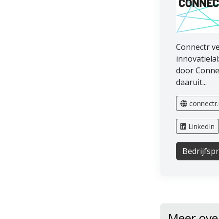
Connectr ve
innovatiela
door Connec
daaruit...
connectr
LinkedIn
Bedrijfspr
Meer ove