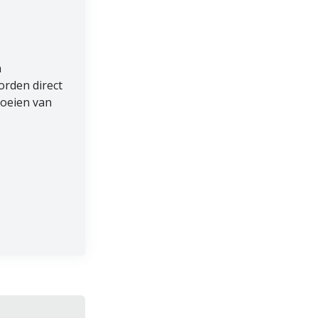
n
orden direct
roeien van