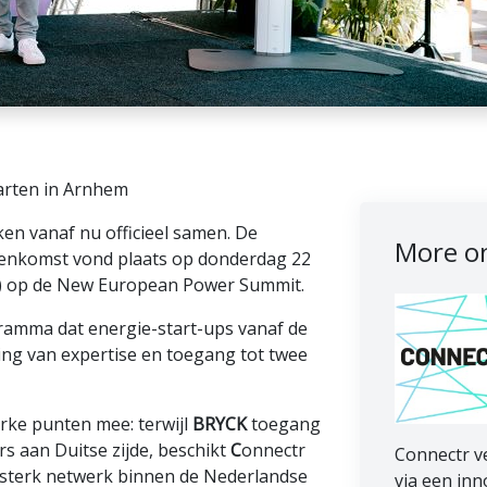
arten in Arnhem
n vanaf nu officieel samen. De
More on
enkomst vond plaats op donderdag 22
EW) op de New European Power Summit.
gramma dat energie-start-ups vanaf de
ng van expertise en toegang tot twee
rke punten mee: terwijl
BRYCK
toegang
rs aan Duitse zijde, beschikt
C
onnectr
Connectr ve
en sterk netwerk binnen de Nederlandse
via een in