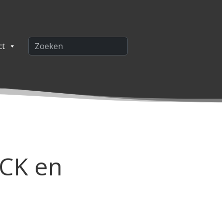
ct
CK en