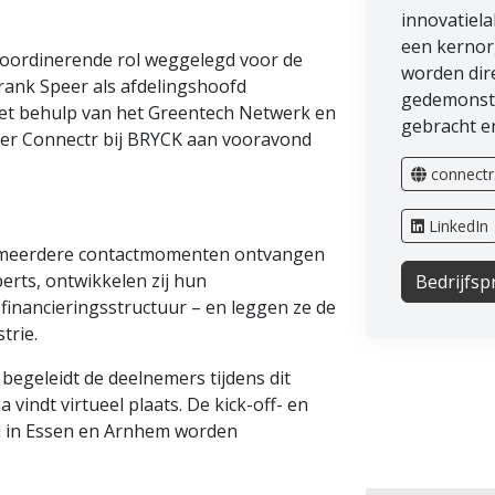
innovatiela
een kernorg
 coordinerende rol weggelegd voor de
worden dir
rank Speer als afdelingshoofd
gedemonstr
Met behulp van het Greentech Netwerk en
gebracht en
er Connectr bij BRYCK aan vooravond
connectr
LinkedIn
In meerdere contactmomenten ontvangen
erts, ontwikkelen zij hun
Bedrijfspr
financieringsstructuur – en leggen ze de
trie.
egeleidt de deelnemers tijdens dit
vindt virtueel plaats. De kick-off- en
nd in Essen en Arnhem worden