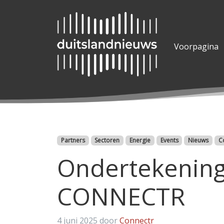
Voorpagina
Categorieën
Partners
Sectoren
Energie
Events
Nieuws
C
Ondertekenin
CONNECTR
4 juni 2025
door
Connectr