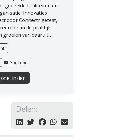
b, gedeelde faciliteiten en
anisatie. Innovaties
ect door Connectr getest,
eerd en in de praktijk
 groeien van daaruit...
.nu
YouTube
ofiel inzien
Delen: