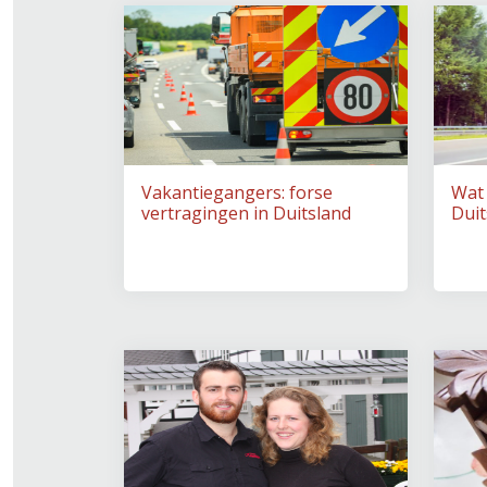
Vakantiegangers: forse
Wat
vertragingen in Duitsland
Duit