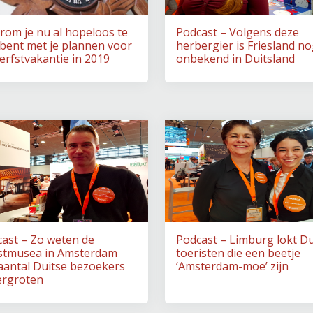
om je nu al hopeloos te
Podcast – Volgens deze
 bent met je plannen voor
herbergier is Friesland no
erfstvakantie in 2019
onbekend in Duitsland
ast – Zo weten de
Podcast – Limburg lokt Du
stmusea in Amsterdam
toeristen die een beetje
aantal Duitse bezoekers
‘Amsterdam-moe’ zijn
ergroten