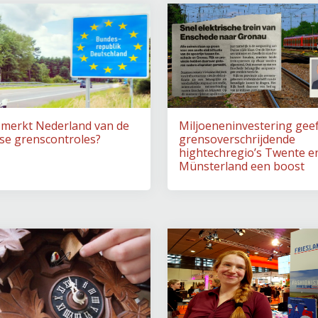
 merkt Nederland van de
Miljoeneninvestering gee
se grenscontroles?
grensoverschrijdende
hightechregio’s Twente e
Münsterland een boost