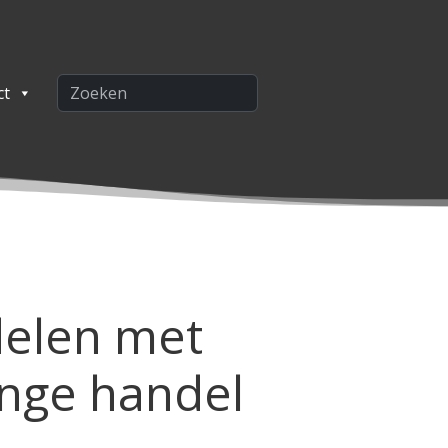
ct
delen met
linge handel