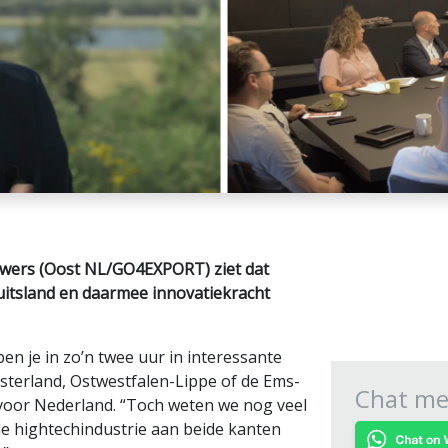
ers (Oost NL/GO4EXPORT) ziet dat
itsland en daarmee innovatiekracht
n je in zo’n twee uur in interessante
nsterland, Ostwestfalen-Lippe of de Ems-
Chat met
 voor Nederland. “Toch weten we nog veel
 de hightechindustrie aan beide kanten