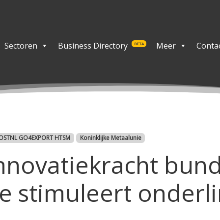
Sectoren
Business Directory
Meer
Conta
BETA
OSTNL GO4EXPORT HTSM
Koninklijke Metaalunie
novatiekracht bun
ie stimuleert onder