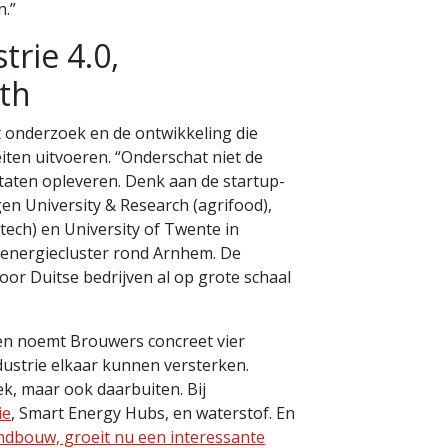
n.”
rie 4.0,
th
t onderzoek en de ontwikkeling die
ten uitvoeren. “Onderschat niet de
taten opleveren. Denk aan de startup-
en University & Research (agrifood),
ech) en University of Twente in
 energiecluster rond Arnhem. De
oor Duitse bedrijven al op grote schaal
en noemt Brouwers concreet vier
dustrie elkaar kunnen versterken.
iek, maar ook daarbuiten. Bij
ie
, Smart Energy Hubs, en waterstof. En
ndbouw, groeit nu een interessante