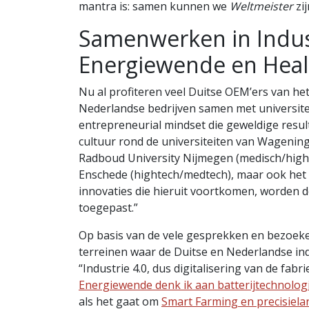
mantra is: samen kunnen we
Weltmeister
zij
Samenwerken in Indust
Energiewende en Heal
Nu al profiteren veel Duitse OEM’ers van he
Nederlandse bedrijven samen met universitei
entrepreneurial mindset die geweldige resul
cultuur rond de universiteiten van Wagening
Radboud University Nijmegen (medisch/hight
Enschede (hightech/medtech), maar ook het
innovaties die hieruit voortkomen, worden d
toegepast.”
Op basis van de vele gesprekken en bezoek
terreinen waar de Duitse en Nederlandse in
“Industrie 4.0, dus digitalisering van de fabr
Energiewende denk ik aan batterijtechnolog
als het gaat om
Smart Farming en precisiela