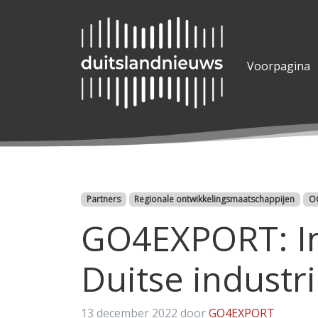
Voorpagina
Categorieën
Partners
Regionale ontwikkelingsmaatschappijen
O
GO4EXPORT: In
Duitse industr
13 december 2022
door
GO4EXPORT