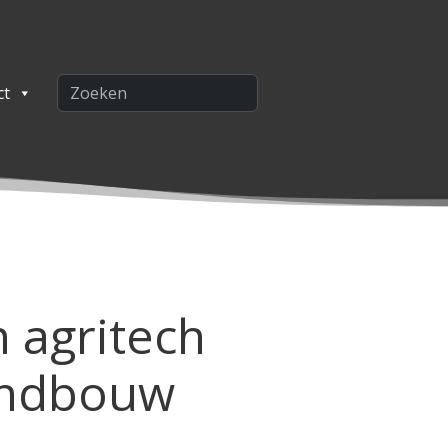
ct
 agritech
andbouw