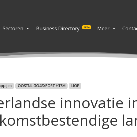
Sectoren
Business Directory
Meer
Conta
BETA
appijen
OOSTNL GO4EXPORT HTSM
LIOF
rlandse innovatie in
ekomstbestendige l