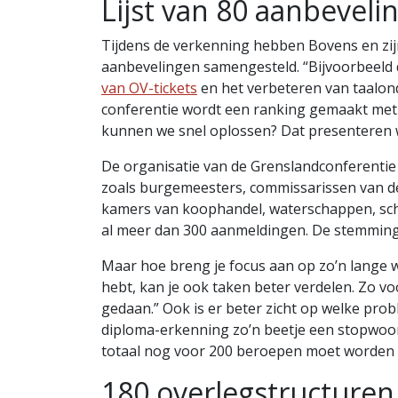
Lijst van 80 aanbeveli
Tijdens de verkenning hebben Bovens en zijn
aanbevelingen samengesteld. “Bijvoorbeeld
van OV-tickets
en het verbeteren van taalond
conferentie wordt een ranking gemaakt met w
kunnen we snel oplossen? Dat presenteren w
De organisatie van de Grenslandconferenti
zoals burgemeesters, commissarissen van d
kamers van koophandel, waterschappen, sc
al meer dan 300 aanmeldingen. De stemming 
Maar hoe breng je focus aan op zo’n lange we
hebt, kan je ook taken beter verdelen. Zo v
gedaan.” Ook is er beter zicht op welke prob
diploma-erkenning zo’n beetje een stopwoord
totaal nog voor 200 beroepen moet worden g
180 overlegstructure