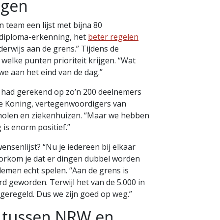
ngen
 team een lijst met bijna 80
 diploma-erkenning, het
beter regelen
erwijs aan de grens.” Tijdens de
elke punten prioriteit krijgen. “Wat
e aan het eind van de dag.”
e had gerekend op zo’n 200 deelnemers
e Koning, vertegenwoordigers van
holen en ziekenhuizen. “Maar we hebben
is enorm positief.”
nsenlijst? “Nu je iedereen bij elkaar
oorkom je dat er dingen dubbel worden
lemen echt spelen. “Aan de grens is
 geworden. Terwijl het van de 5.000 in
eregeld. Dus we zijn goed op weg.”
n tussen NRW en