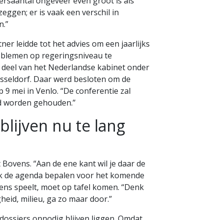
ersaantal ongeveer even groot is als
ggen; er is vaak een verschil in
n.”
er leidde tot het advies om een jaarlijks
problemen op regeringsniveau te
deel van het Nederlandse kabinet onder
üsseldorf. Daar werd besloten om de
p 9 mei in Venlo. “De conferentie zal
nd worden gehouden.”
blijven nu te lang
Bovens. “Aan de ene kant wil je daar de
ok de agenda bepalen voor het komende
rens speelt, moet op tafel komen. “Denk
igheid, milieu, ga zo maar door.”
 dossiers onnodig blijven liggen. Omdat