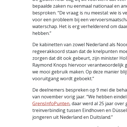
bepaalde zaken nu eenmaal nationaal en a
besproken. “De vraag is nu meestal: wie is v
voor een probleem bij een vervoersmaatscha
waterschap. Het is erg verhelderend om daar 
hebben.”
De kabinetten van zowel Nederland als Noo
regeerakkoord staan dat de knelpunten mo
zorgen dat dit ook gebeurt, zijn minister Ho
Raymond Knops hiervoor verantwoordelijk 
we mooi gebruik maken. Op deze manier blijf 
vooruitgang wordt geboekt.”
De deelnemers bespreken op 9 mei die behaal
van november vorig jaar. “We hebben eindeli
GrensInfoPunten
, daar werd al 25 jaar over
treinverbinding tussen Eindhoven en Düssel
jongeren uit Nederland en Duitsland.”