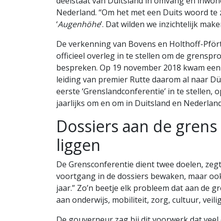
deelstaat van Duitsland in omvang en inwon
Nederland. “Om het met een Duits woord te ze
‘
Augenhöhe
’. Dat wilden we inzichtelijk make
De verkenning van Bovens en Holthoff-Pförtn
officieel overleg in te stellen om de grens
bespreken. Op 19 november 2018 kwam een 
leiding van premier Rutte daarom al naar D
eerste ‘Grenslandconferentie’ in te stellen, o
jaarlijks om en om in Duitsland en Nederla
Dossiers aan de grens 
liggen
De Grensconferentie dient twee doelen, zegt 
voortgang in de dossiers bewaken, maar o
jaar.” Zo’n beetje elk probleem dat aan de g
aan onderwijs, mobiliteit, zorg, cultuur, veil
De gouverneur zag bij dit voorwerk dat veel