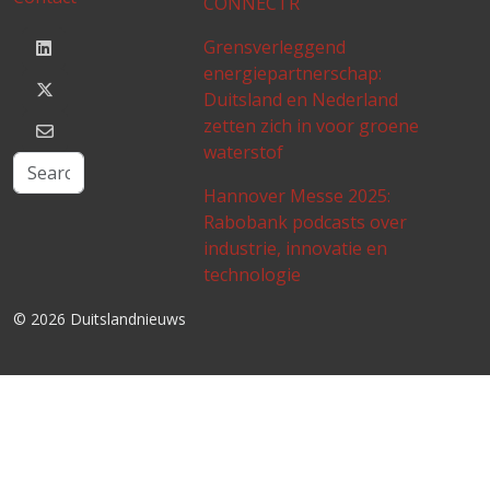
CONNECTR
Grensverleggend
energiepartnerschap:
Duitsland en Nederland
zetten zich in voor groene
waterstof
Hannover Messe 2025:
Rabobank podcasts over
industrie, innovatie en
technologie
© 2026 Duitslandnieuws