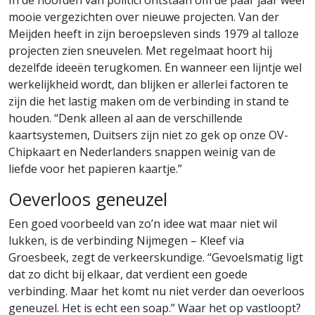
In de hoofden van politici ontstaan om de paar jaar weer
mooie vergezichten over nieuwe projecten. Van der
Meijden heeft in zijn beroepsleven sinds 1979 al talloze
projecten zien sneuvelen. Met regelmaat hoort hij
dezelfde ideeën terugkomen. En wanneer een lijntje wel
werkelijkheid wordt, dan blijken er allerlei factoren te
zijn die het lastig maken om de verbinding in stand te
houden. “Denk alleen al aan de verschillende
kaartsystemen, Duitsers zijn niet zo gek op onze OV-
Chipkaart en Nederlanders snappen weinig van de
liefde voor het papieren kaartje.”
Oeverloos geneuzel
Een goed voorbeeld van zo’n idee wat maar niet wil
lukken, is de verbinding Nijmegen – Kleef via
Groesbeek, zegt de verkeerskundige. “Gevoelsmatig ligt
dat zo dicht bij elkaar, dat verdient een goede
verbinding. Maar het komt nu niet verder dan oeverloos
geneuzel. Het is echt een soap.” Waar het op vastloopt?