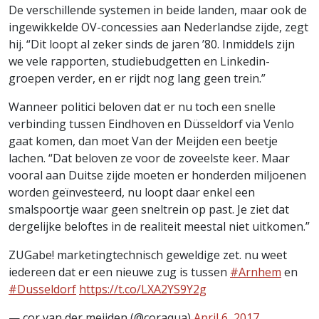
De verschillende systemen in beide landen, maar ook de
ingewikkelde OV-concessies aan Nederlandse zijde, zegt
hij. “Dit loopt al zeker sinds de jaren ’80. Inmiddels zijn
we vele rapporten, studiebudgetten en Linkedin-
groepen verder, en er rijdt nog lang geen trein.”
Wanneer politici beloven dat er nu toch een snelle
verbinding tussen Eindhoven en Düsseldorf via Venlo
gaat komen, dan moet Van der Meijden een beetje
lachen. “Dat beloven ze voor de zoveelste keer. Maar
vooral aan Duitse zijde moeten er honderden miljoenen
worden geïnvesteerd, nu loopt daar enkel een
smalspoortje waar geen sneltrein op past. Je ziet dat
dergelijke beloftes in de realiteit meestal niet uitkomen.”
ZUGabe! marketingtechnisch geweldige zet. nu weet
iedereen dat er een nieuwe zug is tussen
#Arnhem
en
#Dusseldorf
https://t.co/LXA2YS9Y2g
— cor van der meijden (@coraqua)
April 6, 2017