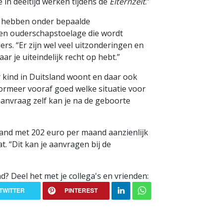
 in deeltijd werken tijdens de
Elternzeit
.”
, hebben onder bepaalde
 een ouderschapstoelage die wordt
ers. “Er zijn wel veel uitzonderingen en
ar je uiteindelijk recht op hebt.”
kind in Duitsland woont en daar ook
formeer vooraf goed welke situatie voor
aanvraag zelf kan je na de geboorte
tsland met 202 euro per maand aanzienlijk
. “Dit kan je aanvragen bij de
nd? Deel het met je collega's en vrienden:
TWITTER
PINTEREST