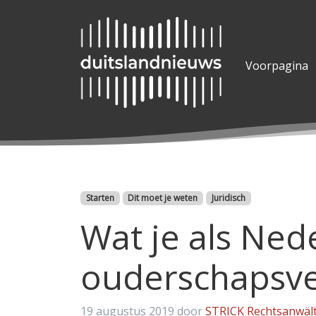
Voorpagina
Categorieën
Starten
Dit moet je weten
Juridisch
Wat je als Ned
ouderschapsve
19 augustus 2019
door
STRICK Rechtsanwält