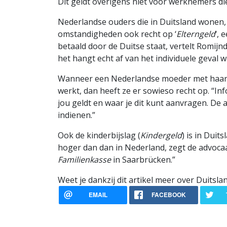
Dit geldt overigens niet voor werknemers die
Nederlandse ouders die in Duitsland wonen
omstandigheden ook recht op ‘
Elterngeld
‘,
betaald door de Duitse staat, vertelt Romijnd
het hangt echt af van het individuele geval wa
Wanneer een Nederlandse moeder met haar 
werkt, dan heeft ze er sowieso recht op. “In
jou geldt en waar je dit kunt aanvragen. De 
indienen.”
Ook de kinderbijslag (
Kindergeld
) is in Dui
hoger dan dan in Nederland, zegt de advocaat
Familienkasse
in Saarbrücken.”
Weet je dankzij dit artikel meer over Duitsla
EMAIL
FACEBOOK