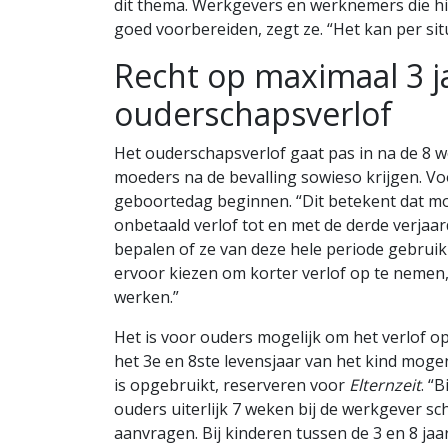
dit thema. Werkgevers en werknemers die hi
goed voorbereiden, zegt ze. “Het kan per situ
Recht op maximaal 3 j
ouderschapsverlof
Het ouderschapsverlof gaat pas in na de 8
moeders na de bevalling sowieso krijgen. Voo
geboortedag beginnen. “Dit betekent dat mo
onbetaald verlof tot en met de derde verjaa
bepalen of ze van deze hele periode gebrui
ervoor kiezen om korter verlof op te nemen
werken.”
Het is voor ouders mogelijk om het verlof o
het 3e en 8ste levensjaar van het kind moge
is opgebruikt, reserveren voor
Elternzeit
. “
ouders uiterlijk 7 weken bij de werkgever schr
aanvragen. Bij kinderen tussen de 3 en 8 jaar