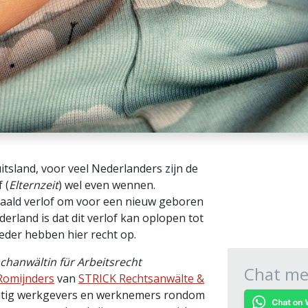
tsland, voor veel Nederlanders zijn de
 (
Elternzeit
) wel even wennen.
taald verlof om voor een nieuw geboren
erland is dat dit verlof kan oplopen tot
oeder hebben hier recht op.
chanwältin für Arbeitsrecht
Chat met
Romijnders
van
STRICK Rechtsanwälte &
matig werkgevers en werknemers rondom