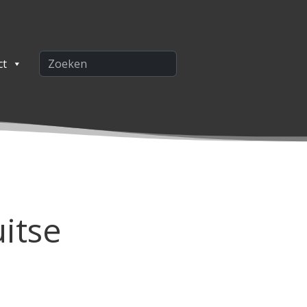
ct
itse