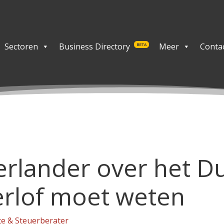
Sectoren
Business Directory
Meer
Conta
BETA
erlander over het Du
rlof moet weten
e & Steuerberater