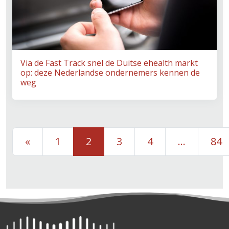
Via de Fast Track snel de Duitse ehealth markt
op: deze Nederlandse ondernemers kennen de
weg
Berichten navigatie
«
1
2
3
4
…
84