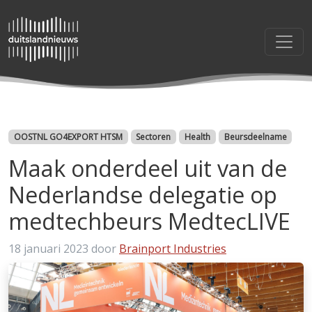
Categorieën
OOSTNL GO4EXPORT HTSM
Sectoren
Health
Beursdeelname
Maak onderdeel uit van de
Nederlandse delegatie op
medtechbeurs MedtecLIVE
18 januari 2023
door
Brainport Industries