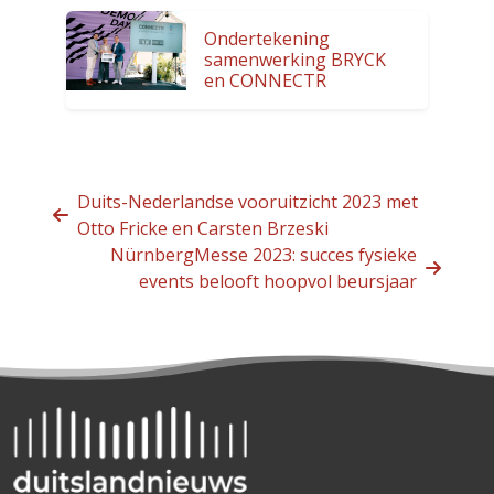
Ondertekening
samenwerking BRYCK
en CONNECTR
Duits-Nederlandse vooruitzicht 2023 met
Otto Fricke en Carsten Brzeski
NürnbergMesse 2023: succes fysieke
events belooft hoopvol beursjaar