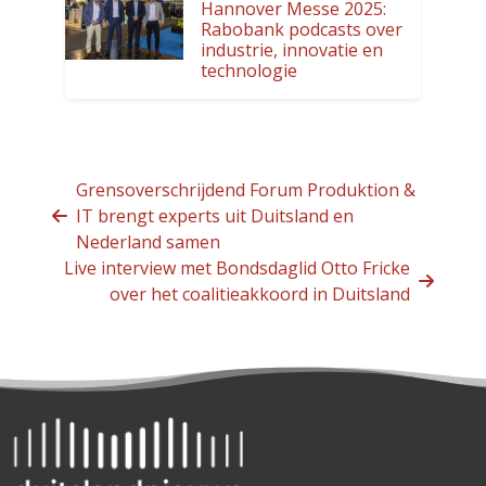
Hannover Messe 2025:
Rabobank podcasts over
industrie, innovatie en
technologie
Grensoverschrijdend Forum Produktion &
IT brengt experts uit Duitsland en
Nederland samen
Live interview met Bondsdaglid Otto Fricke
over het coalitieakkoord in Duitsland