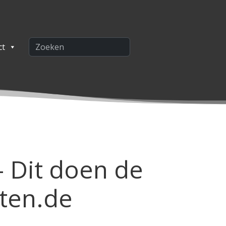
ct
– Dit doen de
ten.de