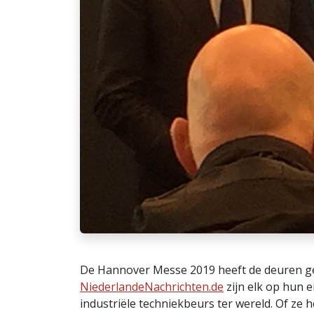
De Hannover Messe 2019 heeft de deuren 
NiederlandeNachrichten.de
zijn elk op hun 
industriële techniekbeurs ter wereld. Of ze 