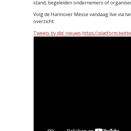
stand, begeleiden ondernemers of organiser
Volg de Hannover Messe vandaag live via twit
overzicht:
Tweets by dld_nieuws
https://platform.twitt