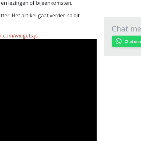
en lezingen of bijeenkomsten.
ter. Het artikel gaat verder na dit
Chat met
er.com/widgets.js