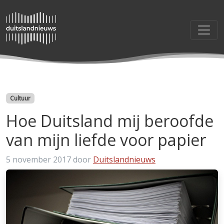
Categorieën
Cultuur
Hoe Duitsland mij beroofde
van mijn liefde voor papier
5 november 2017
door
Duitslandnieuws