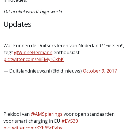
Dit artikel wordt bijgewerkt:
Updates
Wat kunnen de Duitsers leren van Nederland? 'Fietsen!',
zegt
@WinneHermann
enthousiast
pic.twitter.com/NiEMyrCkbK
— Duitslandnieuws.nl (@dld_nieuws)
October 9, 2017
Pleidooi van
@AMSpierings
voor open standaarden
voor smart charging in EU
#EVS30
pic.twitter.com/KXb65cPvhg