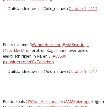
— Duitslandnieuws.nl (@dld_nieuws)
October 9, 2017
Policy talk met
@WinneHermann
@AMSpierings
@bertklerk1
en prof. dr. Kagermann over beleid
elektrisch rijden in NL en D
#EVS30
pic.twitter.com/0CxTamehdn
— Duitslandnieuws.nl (@dld_nieuws)
October 9, 2017
Politici zoals
@WinneHermann
en
@AMSpierings
krijgen