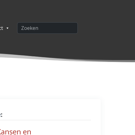
ct
e
:
 Kansen en