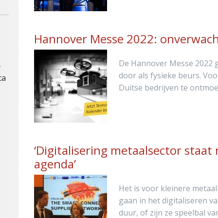
Hannover Messe 2022: onverwacht
De Hannover Messe 2022 g
-
door als fysieke beurs. V
ca
Duitse bedrijven te ontmo
‘Digitalisering metaalsector staa
agenda’
Het is voor kleinere metaal
gaan in het digitaliseren v
duur, of zijn ze speelbal v