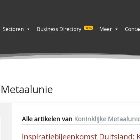
Sectoren
Business Directory
Meer
Conta
BETA
e Metaalunie
Alle artikelen van
Koninklijke Metaaluni
Inspiratiebijeenkomst Duitsland: