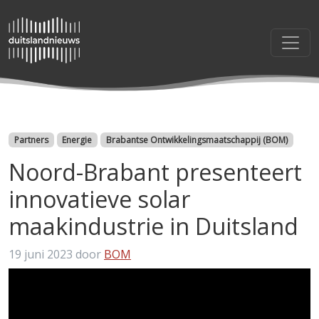
Categorieën
Partners
Energie
Brabantse Ontwikkelingsmaatschappij (BOM)
Noord-Brabant presenteert
innovatieve solar
maakindustrie in Duitsland
19 juni 2023
door
BOM