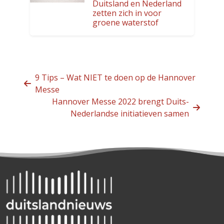
Duitsland en Nederland
zetten zich in voor
groene waterstof
9 Tips – Wat NIET te doen op de Hannover
Messe
Hannover Messe 2022 brengt Duits-
Nederlandse initiatieven samen