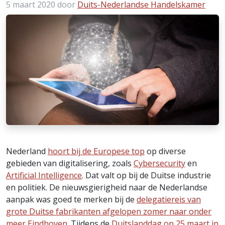
5 maart 2020
door
Duits-Nederlandse Handelskamer
Nederland
hoort bij de Europese top
op diverse
gebieden van digitalisering, zoals
Cybersecurity
en
Artificial Intelligence
. Dat valt op bij de Duitse industrie
en politiek. De nieuwsgierigheid naar de Nederlandse
aanpak was goed te merken bij de
delegatiereis van
grote Duitse fabrikanten afgelopen zomer naar onder
meer Eindhoven
. Tijdens de
Duitslanddag op 25 maart in