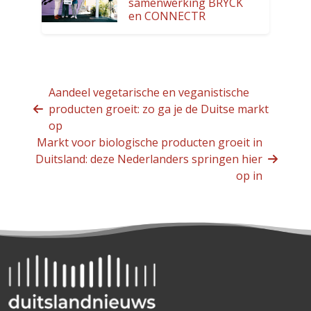
samenwerking BRYCK
en CONNECTR
Aandeel vegetarische en veganistische
producten groeit: zo ga je de Duitse markt
op
Markt voor biologische producten groeit in
Duitsland: deze Nederlanders springen hier
op in