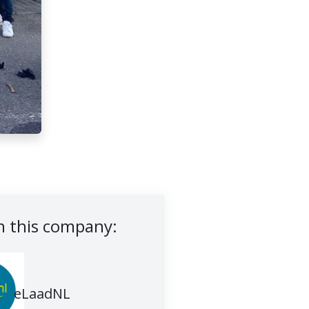
 this company:
eLaadNL