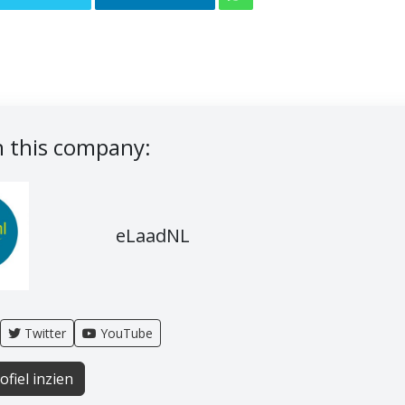
 this company:
eLaadNL
Twitter
YouTube
ofiel inzien