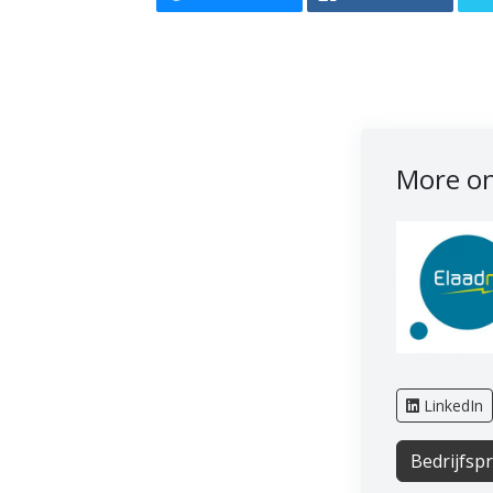
More on
LinkedIn
Bedrijfspr