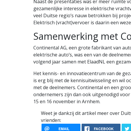
Naast de presentaties was er meer ruimte vo
gezamenlijke interesse in elektrische vracht
veel Duitse regio’s nauw betrokken bij proje
Elektrisch (vracht)vervoer is daarin een weze
Samenwerking met Co
Continental AG, een grote fabrikant van a
elektrische auto’s, was een van de deelnemer
volgend jaar samen met ElaadNL een gezamen
Het kennis- en innovatiecentrum van de gez
is erg blij met de kennisuitwisseling en wil
met de deelnemers. Continental en een groot
ondernemers zijn dan ook uitgenodigd voor 
15 en 16 november in Arnhem.
Weet je dankzij dit artikel meer over Duit
vrienden:
EMAIL
FACEBOOK