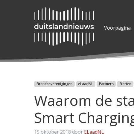
Voorpagina
Categorieën
Brancheverenigingen
eLaadNL
Partners
Starten
Waarom de sta
Smart Chargin
15 oktober 2018
door
ELaadNL