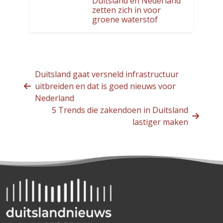
Duitsland en Nederland
zetten zich in voor
groene waterstof
Duitsland gaat versneld infrastructuur
uitbreiden en dat is goed nieuws voor
Nederland
5 Trends die zakendoen in Duitsland
lastiger maken