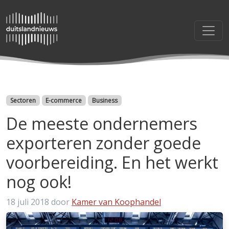
Categorieën
Sectoren
E-commerce
Business
De meeste ondernemers
exporteren zonder goede
voorbereiding. En het werkt
nog ook!
18 juli 2018
door
Kamer van Koophandel