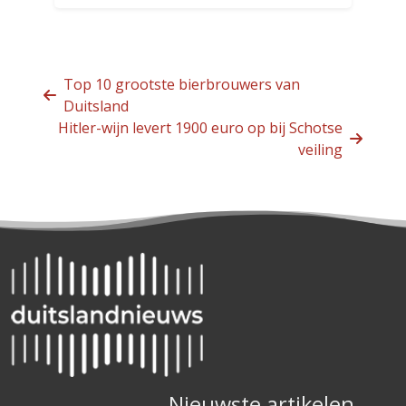
Top 10 grootste bierbrouwers van
Duitsland
Hitler-wijn levert 1900 euro op bij Schotse
veiling
Nieuwste artikelen