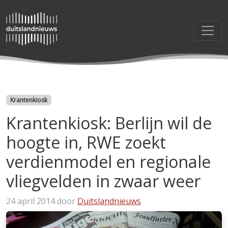
Categorieën
Krantenkiosk
Krantenkiosk: Berlijn wil de
hoogte in, RWE zoekt
verdienmodel en regionale
vliegvelden in zwaar weer
24 april 2014
door
Duitslandnieuws