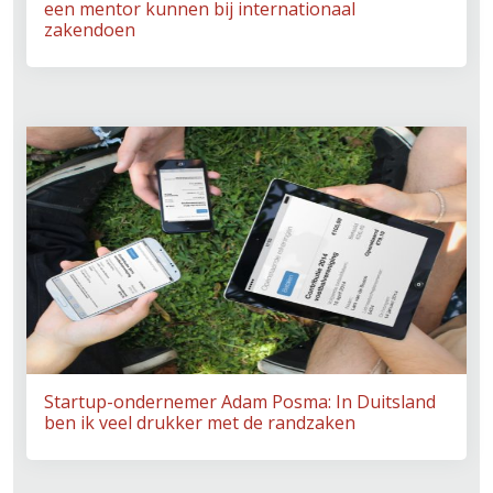
een mentor kunnen bij internationaal
zakendoen
Startup-ondernemer Adam Posma: In Duitsland
ben ik veel drukker met de randzaken