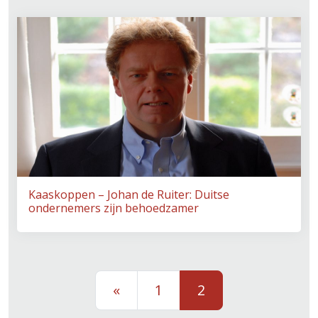
Kaaskoppen – Johan de Ruiter: Duitse
ondernemers zijn behoedzamer
Berichten navigatie
«
1
2