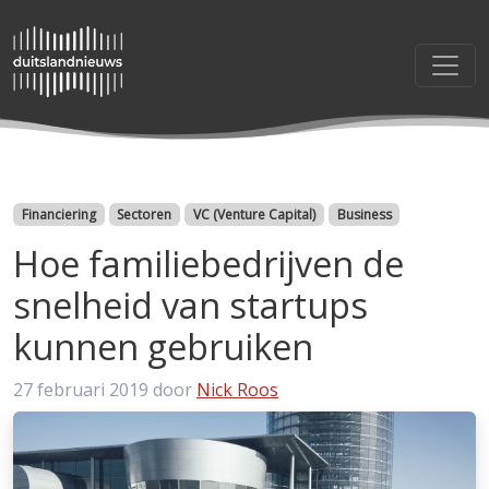
Categorieën
Financiering
Sectoren
VC (Venture Capital)
Business
Hoe familiebedrijven de
snelheid van startups
kunnen gebruiken
27 februari 2019
door
Nick Roos