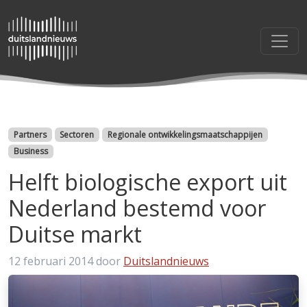
Categorieën
Partners
Sectoren
Regionale ontwikkelingsmaatschappijen
Business
Helft biologische export uit
Nederland bestemd voor
Duitse markt
12 februari 2014
door
Duitslandnieuws