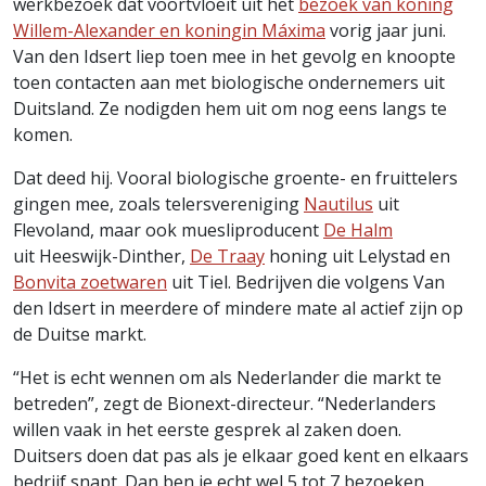
werkbezoek dat voortvloeit uit het
bezoek van koning
Willem-Alexander en koningin Máxima
vorig jaar juni.
Van den Idsert liep toen mee in het gevolg en knoopte
toen contacten aan met biologische ondernemers uit
Duitsland. Ze nodigden hem uit om nog eens langs te
komen.
Dat deed hij. Vooral biologische groente- en fruittelers
gingen mee, zoals telersvereniging
Nautilus
uit
Flevoland, maar ook muesliproducent
De Halm
uit Heeswijk-Dinther,
De Traay
honing uit Lelystad en
Bonvita zoetwaren
uit Tiel. Bedrijven die volgens Van
den Idsert in meerdere of mindere mate al actief zijn op
de Duitse markt.
“Het is echt wennen om als Nederlander die markt te
betreden”, zegt de Bionext-directeur. “Nederlanders
willen vaak in het eerste gesprek al zaken doen.
Duitsers doen dat pas als je elkaar goed kent en elkaars
bedrijf snapt. Dan ben je echt wel 5 tot 7 bezoeken