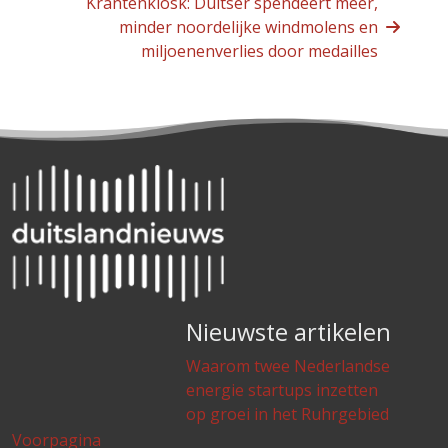
Krantenkiosk: Duitser spendeert meer,
minder noordelijke windmolens en
miljoenenverlies door medailles
Nieuwste artikelen
Waarom twee Nederlandse
energie startups inzetten
op groei in het Ruhrgebied
Voorpagina